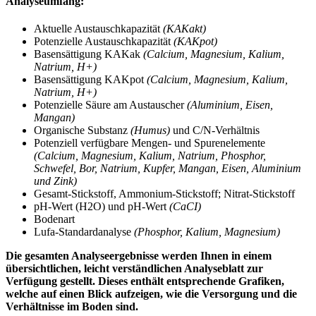
Analyseumfang:
Aktuelle Austauschkapazität
(KAKakt)
Potenzielle Austauschkapazität
(KAKpot)
Basensättigung KAKak
(Calcium, Magnesium, Kalium,
Natrium, H+)
Basensättigung KAKpot
(Calcium, Magnesium, Kalium,
Natrium, H+)
Potenzielle Säure am Austauscher
(Aluminium, Eisen,
Mangan)
Organische Substanz
(Humus)
und C/N-Verhältnis
Potenziell verfügbare Mengen- und Spurenelemente
(Calcium, Magnesium, Kalium, Natrium, Phosphor,
Schwefel, Bor, Natrium, Kupfer, Mangan, Eisen, Aluminium
und Zink)
Gesamt-Stickstoff, Ammonium-Stickstoff; Nitrat-Stickstoff
pH-Wert (H2O) und pH-Wert
(CaCI)
Bodenart
Lufa-Standardanalyse
(Phosphor, Kalium, Magnesium)
Die gesamten Analyseergebnisse werden Ihnen in einem
übersichtlichen, leicht verständlichen Analyseblatt zur
Verfügung gestellt. Dieses enthält entsprechende Grafiken,
welche auf einen Blick aufzeigen, wie die Versorgung und die
Verhältnisse im Boden sind.