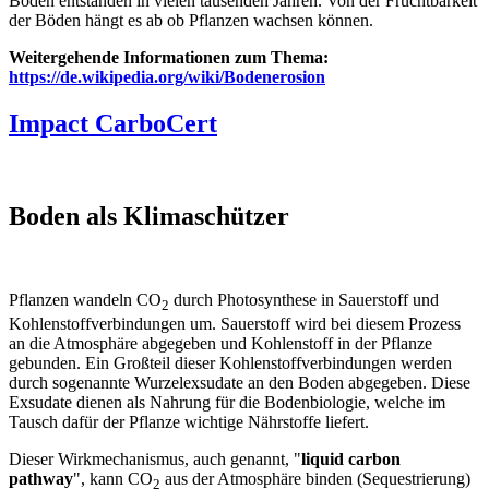
Böden entstanden in vielen tausenden Jahren. Von der Fruchtbarkeit
der Böden hängt es ab ob Pflanzen wachsen können.
Weitergehende Informationen zum Thema:
https://de.wikipedia.org/wiki/Bodenerosion
Impact CarboCert
Boden als Klimaschützer
Pflanzen wandeln CO
durch Photosynthese in Sauerstoff und
2
Kohlenstoffverbindungen um. Sauerstoff wird bei diesem Prozess
an die Atmosphäre abgegeben und Kohlenstoff in der Pflanze
gebunden. Ein Großteil dieser Kohlenstoffverbindungen werden
durch sogenannte Wurzelexsudate an den Boden abgegeben. Diese
Exsudate dienen als Nahrung für die Bodenbiologie, welche im
Tausch dafür der Pflanze wichtige Nährstoffe liefert.
Dieser Wirkmechanismus, auch genannt, "
liquid carbon
pathway
", kann CO
aus der Atmosphäre binden (Sequestrierung)
2