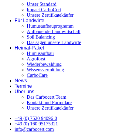
Unser Standard
Impact CarboCert
Unsere Zertifikatekäufer
Für Landwirte
Humusaufbauprogramm
Aufbauende Landwirtschaft
Soil Balancing
Das sagen unsere Landwirte
Heimat-Paket
Humusaufbau
Agroforst
Wiederbewaldung
Wissensvermittlung
CarboCare
News
Termine
Über uns
Das Carbocert Team
Kontakt und Formulare
Unsere Zertifikatekäufer
+49 (0) 7520 94096-0
+49 (0) 160 95175321
info@carbocert.com