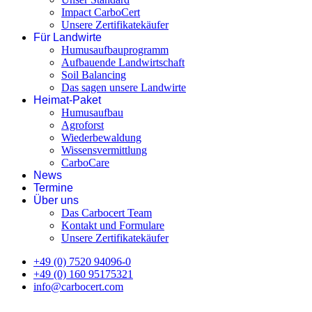
Impact CarboCert
Unsere Zertifikatekäufer
Für Landwirte
Humusaufbauprogramm
Aufbauende Landwirtschaft
Soil Balancing
Das sagen unsere Landwirte
Heimat-Paket
Humusaufbau
Agroforst
Wiederbewaldung
Wissensvermittlung
CarboCare
News
Termine
Über uns
Das Carbocert Team
Kontakt und Formulare
Unsere Zertifikatekäufer
+49 (0) 7520 94096-0
+49 (0) 160 95175321
info@carbocert.com