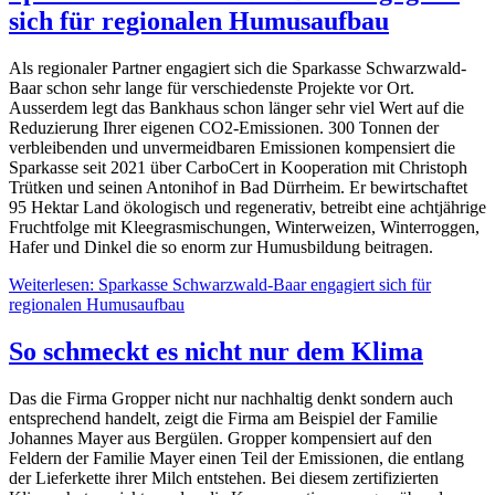
sich für regionalen Humusaufbau
Als regionaler Partner engagiert sich die Sparkasse Schwarzwald-
Baar schon sehr lange für verschiedenste Projekte vor Ort.
Ausserdem legt das Bankhaus schon länger sehr viel Wert auf die
Reduzierung Ihrer eigenen CO2-Emissionen. 300 Tonnen der
verbleibenden und unvermeidbaren Emissionen kompensiert die
Sparkasse seit 2021 über CarboCert in Kooperation mit Christoph
Trütken und seinen Antonihof in Bad Dürrheim. Er bewirtschaftet
95 Hektar Land ökologisch und regenerativ, betreibt eine achtjährige
Fruchtfolge mit Kleegrasmischungen, Winterweizen, Winterroggen,
Hafer und Dinkel die so enorm zur Humusbildung beitragen.
Weiterlesen: Sparkasse Schwarzwald-Baar engagiert sich für
regionalen Humusaufbau
So schmeckt es nicht nur dem Klima
Das die Firma Gropper nicht nur nachhaltig denkt sondern auch
entsprechend handelt, zeigt die Firma am Beispiel der Familie
Johannes Mayer aus Bergülen. Gropper kompensiert auf den
Feldern der Familie Mayer einen Teil der Emissionen, die entlang
der Lieferkette ihrer Milch entstehen. Bei diesem zertifizierten