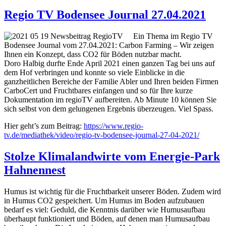
Regio TV Bodensee Journal 27.04.2021
Ein Thema im Regio TV
Bodensee Journal vom 27.04.2021: Carbon Farming – Wir zeigen
Ihnen ein Konzept, dass CO2 für Böden nutzbar macht.
Doro Halbig durfte Ende April 2021 einen ganzen Tag bei uns auf
dem Hof verbringen und konnte so viele Einblicke in die
ganzheitlichen Bereiche der Familie Abler und Ihren beiden Firmen
CarboCert und Fruchtbares einfangen und so für Ihre kurze
Dokumentation im regioTV aufbereiten. Ab Minute 10 können Sie
sich selbst von dem gelungenen Ergebnis überzeugen. Viel Spass.
Hier geht’s zum Beitrag:
https://www.regio-
tv.de/mediathek/video/regio-tv-bodensee-journal-27-04-2021/
Stolze Klimalandwirte vom Energie-Park
Hahnennest
Humus ist wichtig für die Fruchtbarkeit unserer Böden. Zudem wird
in Humus CO2 gespeichert. Um Humus im Boden aufzubauen
bedarf es viel: Geduld, die Kenntnis darüber wie Humusaufbau
überhaupt funktioniert und Böden, auf denen man Humusaufbau